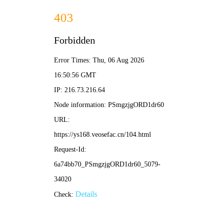
窝窝影院
搜
索
首页
电影
连续剧
综艺
动漫
专题
电影：
动作片
喜剧片
爱情片
科幻片
言情片
恐怖片
剧情片
战争片
连续剧：
国产剧
港台剧
日韩剧
欧美剧
短剧
其他剧
更多
热播电影